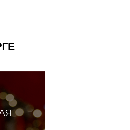
5
РГЕ