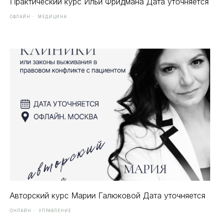
Практический курс Ильи Фридмана Дата уточняется
Я даю
согласие на обработку персональных данных
ОФЛАЙН
МЕДИЦИНА
Получить гайд
© 2023 KEMSTOM.COM
Политика обработки персональных данных
Договор-оферта на оказание услуг
Разработка сайта
Авторский курс Марии Галюковой Дата уточняется
Обучение
ОНЛАЙН
УПРАВЛЕНИЕ
Курсы