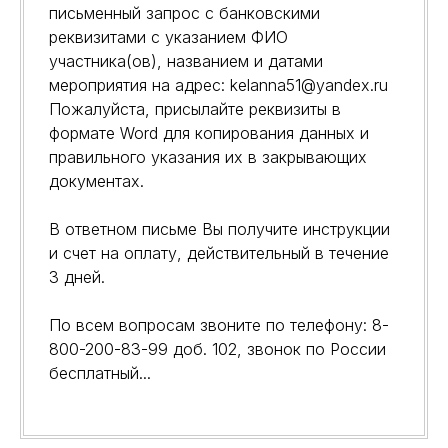
письменный запрос с банковскими
Партнёрские мероприятия
реквизитами с указанием ФИО
Стать лектором школы
участника(ов), названием и датами
Меню
мероприятия на адрес: kelanna51@yandex.ru
Пожалуйста, присылайте реквизиты в
О школе
Команда
формате Word для копирования данных и
Новости
правильного указания их в закрывающих
Лавка ШДФ
документах.
Контакты
В ответном письме Вы получите инструкции
ИП Фридман Илья Юльевич,
г. Москва, ул. Воздвиженка, д. 9
и счет на оплату, действительный в течение
3 дней.
8-965-338-82-73
НЕ ЗНАЕТЕ КАКОЙ
КУРС ВАМ ПОДОЙДЕТ?
По всем вопросам звоните по телефону: 8-
Заполянйте анкету, и мы поможем его подбрать
800-200-83-99 доб. 102, звонок по России
бесплатный...
Заполнить анкету