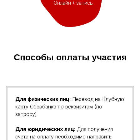
Онлайн + запись
Способы оплаты участия
© 2023 KEMSTOM.COM
Политика обработки персональных данных
Договор-оферта на оказание услуг
Для физических лиц
: Перевод на Клубную
Разработка сайта
карту Сбербанка по реквизитам (по
Обучение
запросу)
Курсы
Архивные курсы
Для юридических лиц
: Для получения
Конференции
счета на оплату необходимо направить
Корпоративное обучение