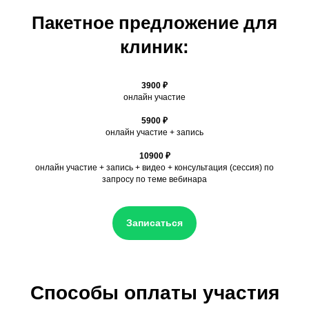
Контакты
Пакетное предложение для
ИП Фридман Илья Юльевич,
г. Москва, ул. Воздвиженка, д. 9
клиник:
8-965-338-82-73
НЕ ЗНАЕТЕ КАКОЙ
КУРС ВАМ ПОДОЙДЕТ?
3900 ₽
онлайн участие
Заполянйте анкету, и мы поможем его подбрать
5900 ₽
Заполнить анкету
онлайн участие + запись
10900 ₽
онлайн участие + запись + видео + консультация (сессия) по
запросу по теме вебинара
Записаться
Способы оплаты участия